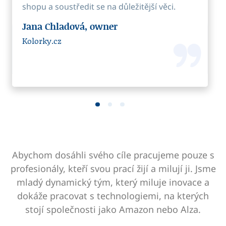
FRANKL Pharma
shopu a soustředit se na důležitější věci.
only my business partners, but also I can
consider them as friends at the same time.
Jana Chladová, owner
Tomáš Tichánek, owner
Kolorky.cz
PuzzlePizza.cz
Abychom dosáhli svého cíle pracujeme pouze s
profesionály, kteří svou prací žijí a milují ji. Jsme
mladý dynamický tým, který miluje inovace a
dokáže pracovat s technologiemi, na kterých
stojí společnosti jako Amazon nebo Alza.