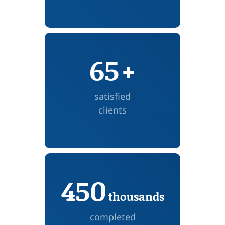
65
+
satisfied
clients
450
thousands
completed